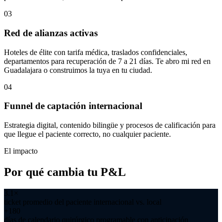
03
Red de alianzas activas
Hoteles de élite con tarifa médica, traslados confidenciales,
departamentos para recuperación de 7 a 21 días. Te abro mi red en
Guadalajara o construimos la tuya en tu ciudad.
04
Funnel de captación internacional
Estrategia digital, contenido bilingüe y procesos de calificación para
que llegue el paciente correcto, no cualquier paciente.
El impacto
Por qué cambia tu P&L
3.1×
ticket promedio del paciente internacional vs. local
+180
días de calendario quirúrgico programable con anticipación