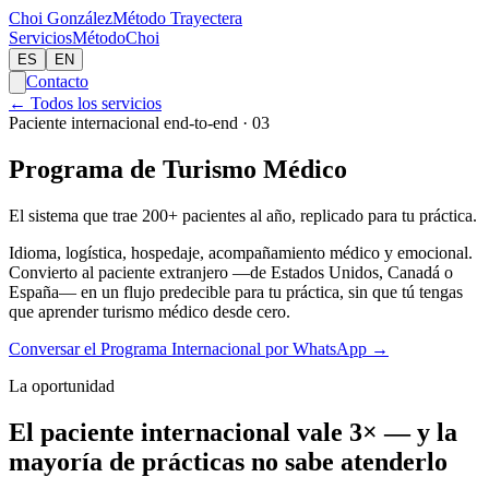
Choi González
Método Tray
e
ctera
Servicios
Método
Choi
ES
EN
Contacto
←
Todos los servicios
Paciente internacional end-to-end
·
03
Programa de Turismo Médico
El sistema que trae 200+ pacientes al año, replicado para tu práctica.
Idioma, logística, hospedaje, acompañamiento médico y emocional.
Convierto al paciente extranjero —de Estados Unidos, Canadá o
España— en un flujo predecible para tu práctica, sin que tú tengas
que aprender turismo médico desde cero.
Conversar el Programa Internacional por WhatsApp
→
La oportunidad
El paciente internacional vale 3× — y la
mayoría de prácticas no sabe atenderlo